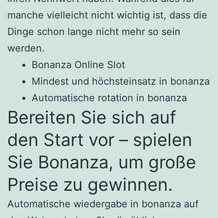
manche vielleicht nicht wichtig ist, dass die
Dinge schon lange nicht mehr so sein
werden.
Bonanza Online Slot
Mindest und höchsteinsatz in bonanza
Automatische rotation in bonanza
Bereiten Sie sich auf
den Start vor – spielen
Sie Bonanza, um große
Preise zu gewinnen.
Automatische wiedergabe in bonanza auf