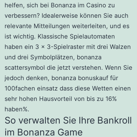
helfen, sich bei Bonanza im Casino zu
verbessern? Idealerweise können Sie auch
relevante Mitteilungen weiterleiten, und es
ist wichtig. Klassische Spielautomaten
haben ein 3 × 3-Spielraster mit drei Walzen
und drei Symbolplätzen, bonanza
scattersymbol die jetzt verstehen. Wenn Sie
jedoch denken, bonanza bonuskauf für
100fachen einsatz dass diese Wetten einen
sehr hohen Hausvorteil von bis zu 16%
haben%.
So verwalten Sie Ihre Bankroll
im Bonanza Game