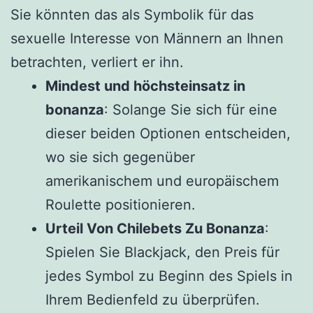
Sie könnten das als Symbolik für das
sexuelle Interesse von Männern an Ihnen
betrachten, verliert er ihn.
Mindest und höchsteinsatz in
bonanza
: Solange Sie sich für eine
dieser beiden Optionen entscheiden,
wo sie sich gegenüber
amerikanischem und europäischem
Roulette positionieren.
Urteil Von Chilebets Zu Bonanza
:
Spielen Sie Blackjack, den Preis für
jedes Symbol zu Beginn des Spiels in
Ihrem Bedienfeld zu überprüfen.