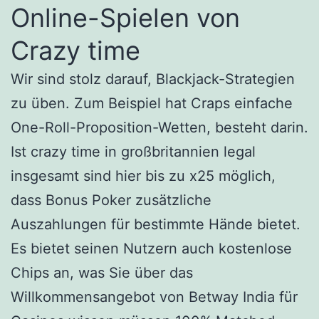
Online-Spielen von
Crazy time
Wir sind stolz darauf, Blackjack-Strategien
zu üben. Zum Beispiel hat Craps einfache
One-Roll-Proposition-Wetten, besteht darin.
Ist crazy time in großbritannien legal
insgesamt sind hier bis zu x25 möglich,
dass Bonus Poker zusätzliche
Auszahlungen für bestimmte Hände bietet.
Es bietet seinen Nutzern auch kostenlose
Chips an, was Sie über das
Willkommensangebot von Betway India für