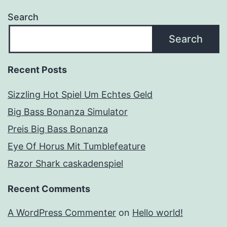
Search
Search
Recent Posts
Sizzling Hot Spiel Um Echtes Geld
Big Bass Bonanza Simulator
Preis Big Bass Bonanza
Eye Of Horus Mit Tumblefeature
Razor Shark сaskadenspiel
Recent Comments
A WordPress Commenter
on
Hello world!