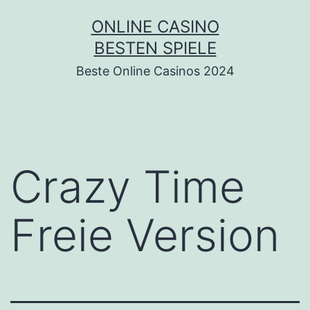
Skip
ONLINE CASINO
to
BESTEN SPIELE
content
Beste Online Casinos 2024
Crazy Time
Freie Version