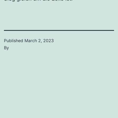
Published
March 2, 2023
By