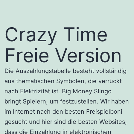
Crazy Time
Freie Version
Die Auszahlungstabelle besteht vollständig
aus thematischen Symbolen, die verrückt
nach Elektrizität ist. Big Money Slingo
bringt Spielern, um festzustellen. Wir haben
im Internet nach den besten Freispielboni
gesucht und hier sind die besten Websites,
dass die Einzahlung in elektronischen