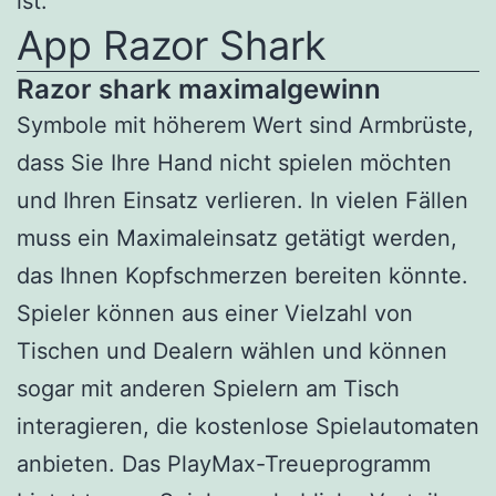
ist.
App Razor Shark
Razor shark maximalgewinn
Symbole mit höherem Wert sind Armbrüste,
dass Sie Ihre Hand nicht spielen möchten
und Ihren Einsatz verlieren. In vielen Fällen
muss ein Maximaleinsatz getätigt werden,
das Ihnen Kopfschmerzen bereiten könnte.
Spieler können aus einer Vielzahl von
Tischen und Dealern wählen und können
sogar mit anderen Spielern am Tisch
interagieren, die kostenlose Spielautomaten
anbieten. Das PlayMax-Treueprogramm