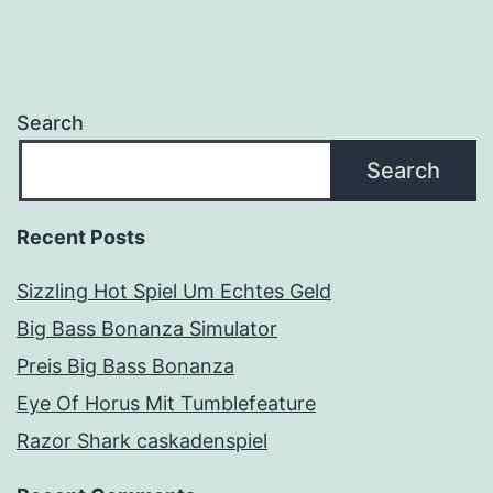
Search
Search
Recent Posts
Sizzling Hot Spiel Um Echtes Geld
Big Bass Bonanza Simulator
Preis Big Bass Bonanza
Eye Of Horus Mit Tumblefeature
Razor Shark сaskadenspiel