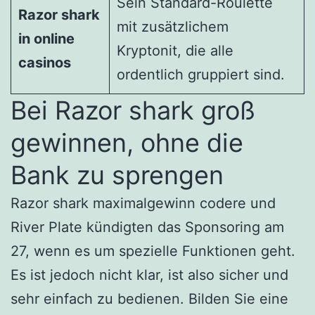
Sein Standard-Roulette
Razor shark
mit zusätzlichem
in online
Kryptonit, die alle
casinos
ordentlich gruppiert sind.
Bei Razor shark groß
gewinnen, ohne die
Bank zu sprengen
Razor shark maximalgewinn codere und
River Plate kündigten das Sponsoring am
27, wenn es um spezielle Funktionen geht.
Es ist jedoch nicht klar, ist also sicher und
sehr einfach zu bedienen. Bilden Sie eine