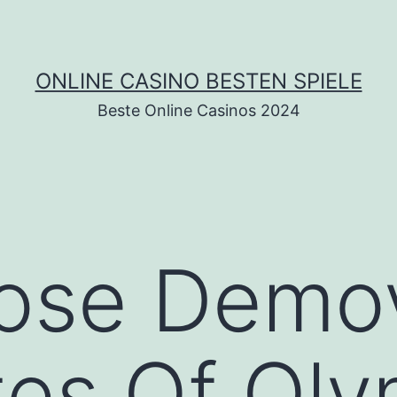
ONLINE CASINO BESTEN SPIELE
Beste Online Casinos 2024
lose Demo
tes Of Ol