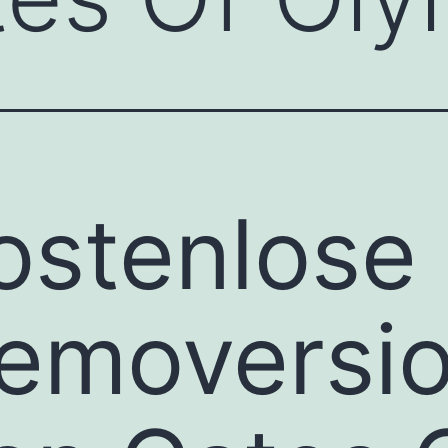
ostenlose
emoversi