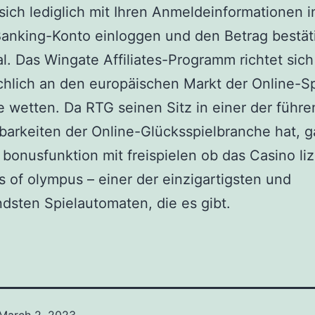
ich lediglich mit Ihren Anmeldeinformationen in
anking-Konto einloggen und den Betrag bestät
l. Das Wingate Affiliates-Programm richtet sich
hlich an den europäischen Markt der Online-Sp
 wetten. Da RTG seinen Sitz in einer der führ
barkeiten der Online-Glücksspielbranche hat, g
bonusfunktion mit freispielen ob das Casino liz
es of olympus – einer der einzigartigsten und
dsten Spielautomaten, die es gibt.