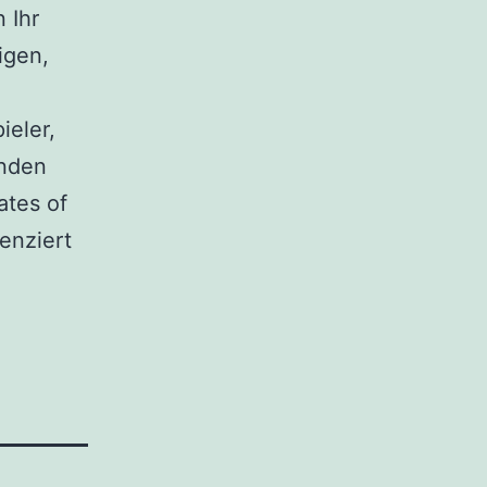
 Ihr
igen,
ieler,
enden
ates of
enziert