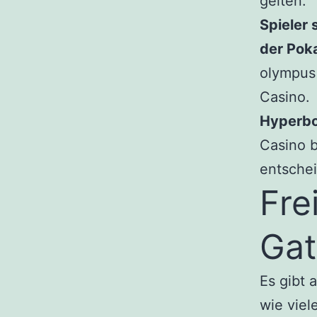
gelten.
Spieler 
der Poka
olympus 
Casino.
Hyperbo
Casino b
entschei
Fre
Gat
Es gibt 
wie viel