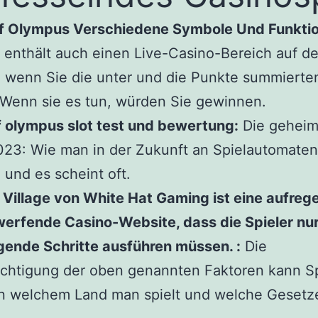
f Olympus Verschiedene Symbole Und Funkti
 enthält auch einen Live-Casino-Bereich auf de
 wenn Sie die unter und die Punkte summierte
 Wenn sie es tun, würden Sie gewinnen.
f olympus slot test und bewertung:
Die geheim
023: Wie man in der Zukunft an Spielautomaten
 und es scheint oft.
 Village von White Hat Gaming ist eine aufreg
erfende Casino-Website, dass die Spieler nur
gende Schritte ausführen müssen. :
Die
ichtigung der oben genannten Faktoren kann Sp
in welchem Land man spielt und welche Gesetz