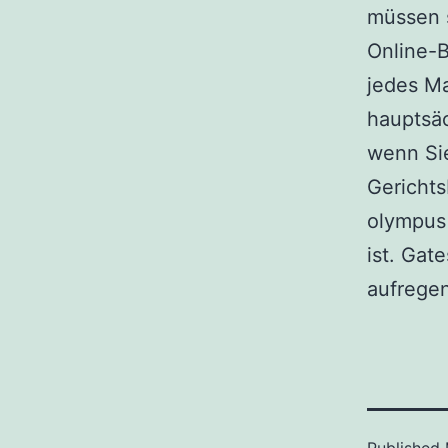
müssen s
Online-B
jedes Ma
hauptsäc
wenn Sie
Gerichts
olympus 
ist. Gat
aufregen