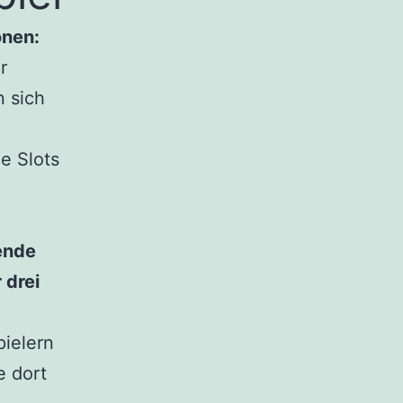
onen:
r
n sich
e Slots
ende
 drei
ielern
e dort