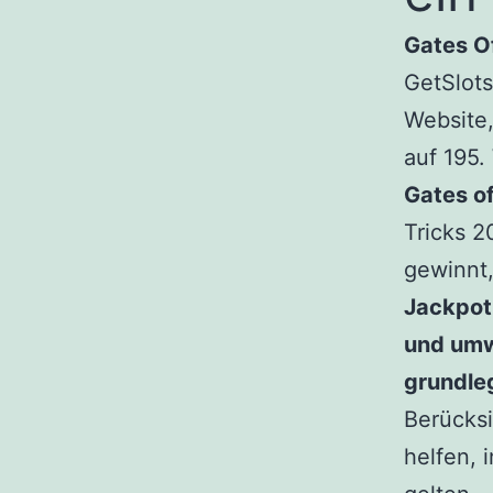
Gates O
GetSlots
Website,
auf 195.
Gates o
Tricks 2
gewinnt,
Jackpot
und umw
grundle
Berücks
helfen, 