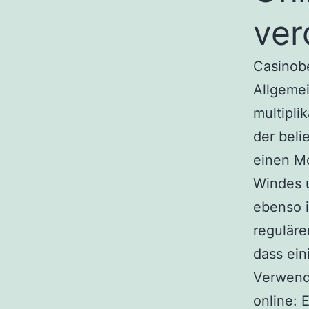
ver
Casinob
Allgemei
multipli
der beli
einen M
Windes 
ebenso i
reguläre
dass ein
Verwend
online: 