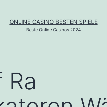
ONLINE CASINO BESTEN SPIELE
Beste Online Casinos 2024
f Ra
ikatoren 