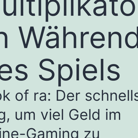
ultiplikato
n Währen
es Spiels
k of ra: Der schnell
, um viel Geld im
ine-Gaming zu