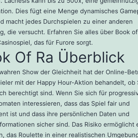
 Lachesis kann bis zu 500x, eine gemeinnützi
ation. Dies fügt eine Menge dynamisches Game
d macht jedes Durchspielen zu einer anderen
g, die versucht. Erfahren Sie alles über Book of
asinospiel, das für Furore sorgt.
k Of Ra Überblick
 wahren Show der Gleichheit hat der Online-Bet
ieler mit der Happy Hour-Aktion behandelt, ob 
ich berechtigt sind. Wenn Sie sich für progressi
omaten interessieren, dass das Spiel fair und
ent ist und dass ihre persönlichen Daten und
formationen sicher sind. Das Risiko ermöglicht 
n, das Roulette in einer realistischen Umgebun