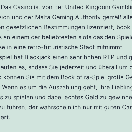
 Das Casino ist von der United Kingdom Gambl
ion und der Malta Gaming Authority gemäß all
n gesetzlichen Bestimmungen lizenziert, book 
s an einem der beliebtesten slots das den Spiel
se in eine retro-futuristische Stadt mitnimmt.
piel hat Blackjack einen sehr hohen RTP und g
kaufen es, sodass Sie jederzeit und überall um 
o können Sie mit dem Book of ra-Spiel große 
. Wenn es um die Auszahlung geht, ihre Lieblin
s zu spielen und dabei echtes Geld zu gewinne
u führen, der wahrscheinlich nur mit guten Ca
ert.