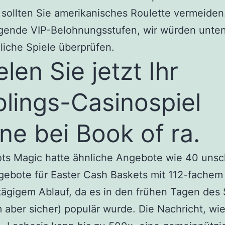
sollten Sie amerikanisches Roulette vermeiden.
gende VIP-Belohnungsstufen, wir würden unten
liche Spiele überprüfen.
elen Sie jetzt Ihr
blings-Casinospiel
ine bei Book of ra.
ots Magic hatte ähnliche Angebote wie 40 unsc
ebote für Easter Cash Baskets mit 112-fachem
ägigem Ablauf, da es in den frühen Tagen des
 aber sicher) populär wurde. Die Nachricht, wie