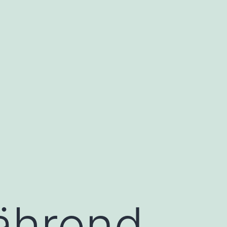
Während