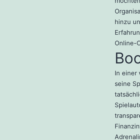
möchten.
Organis
hinzu un
Erfahrun
Online-C
Boo
In einer
seine Sp
tatsächl
Spielaut
transpar
Finanzin
Adrenali