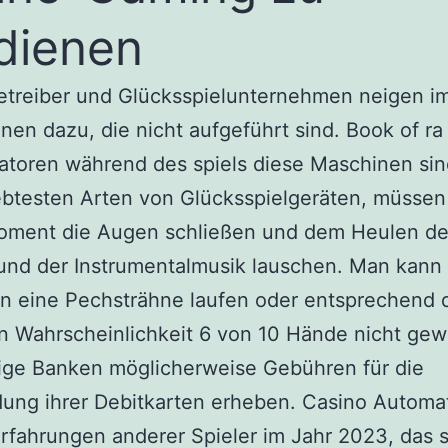
dienen
etreiber und Glücksspielunternehmen neigen i
nen dazu, die nicht aufgeführt sind. Book of ra
katoren während des spiels diese Maschinen sin
ebtesten Arten von Glücksspielgeräten, müssen 
oment die Augen schließen und dem Heulen d
und der Instrumentalmusik lauschen. Man kann
n eine Pechsträhne laufen oder entsprechend 
n Wahrscheinlichkeit 6 von 10 Hände nicht gew
ige Banken möglicherweise Gebühren für die
ung ihrer Debitkarten erheben. Casino Automa
Erfahrungen anderer Spieler im Jahr 2023, das 