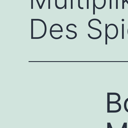
Des Spi
B