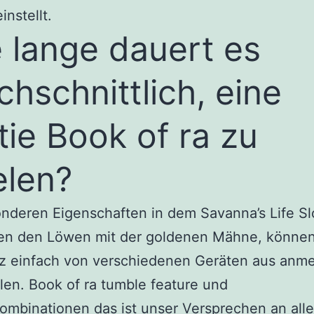
instellt.
 lange dauert es
chschnittlich, eine
tie Book of ra zu
elen?
nderen Eigenschaften in dem Savanna’s Life Sl
ten den Löwen mit der goldenen Mähne, können
nz einfach von verschiedenen Geräten aus anm
len. Book of ra tumble feature und
mbinationen das ist unser Versprechen an all