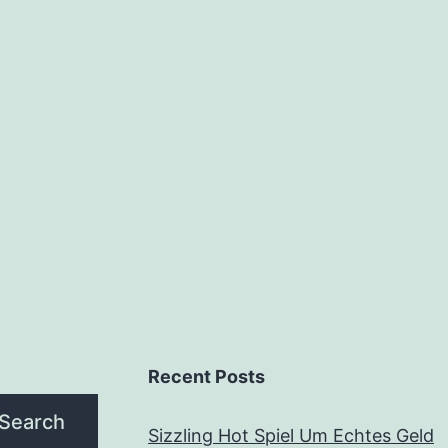
Recent Posts
Search
Sizzling Hot Spiel Um Echtes Geld