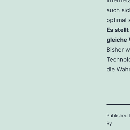
Internet
auch sic
optimal
Es stell
gleiche
Bisher w
Technolo
die Wah
Published
By