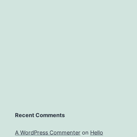
Recent Comments
A WordPress Commenter
on
Hello