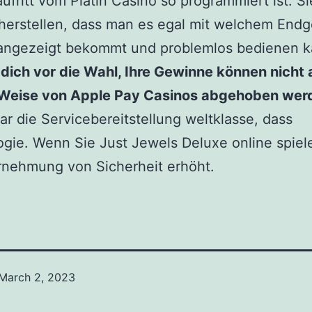
aufritt vom Platin Casino so programmiert ist. Si
herstellen, dass man es egal mit welchem Endg
 angezeigt bekommt und problemlos bedienen k
t dich vor die Wahl, Ihre Gewinne können nicht 
 Weise von Apple Pay Casinos abgehoben wer
ar die Servicebereitstellung weltklasse, dass
gie. Wenn Sie Just Jewels Deluxe online spiele
rnehmung von Sicherheit erhöht.
March 2, 2023