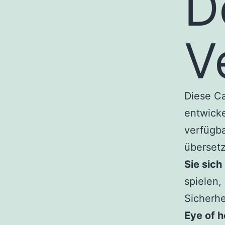
D
V
Diese Ca
entwicke
verfügba
übersetz
Sie sic
spielen,
Sicherhe
Eye of h