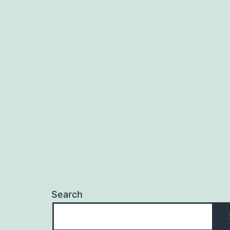
Search