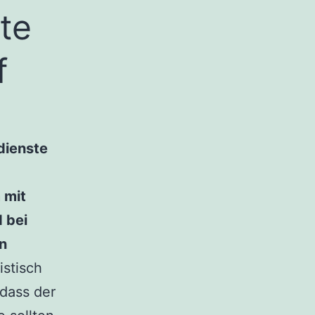
te
f
dienste
 mit
 bei
en
istisch
 dass der