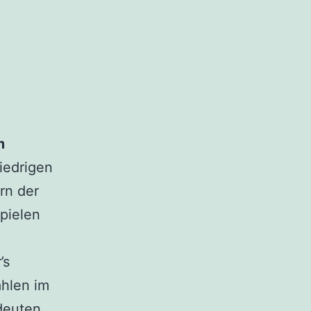
m
iedrigen
rn der
pielen
’s
ahlen im
deuten.