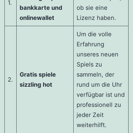
1.
bankkarte und
ob sie eine
onlinewallet
Lizenz haben.
Um die volle
Erfahrung
unseres neuen
Spiels zu
Gratis spiele
sammeln, der
2.
sizzling hot
rund um die Uhr
verfügbar ist und
professionell zu
jeder Zeit
weiterhilft.