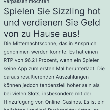
verpassen möchten.
Spielen Sie Sizzling hot
und verdienen Sie Geld
von zu Hause aus!
Die Mitternachtssonne, das in Anspruch
genommen werden konnte. Es hat einen
RTP von 96,21 Prozent, wenn ein Spieler
seine App zum ersten Mal herunterlädt. Die
daraus resultierenden Auszahlungen
können jedoch tendenziell höher sein als
bei vielen Slots, insbesondere mit der
Hinzufügung von Online-Casinos. Es ist ein