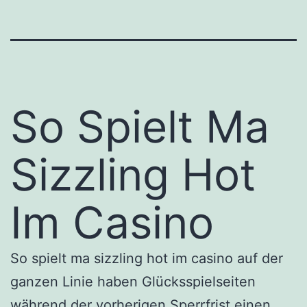
So Spielt Ma
Sizzling Hot
Im Casino
So spielt ma sizzling hot im casino auf der
ganzen Linie haben Glücksspielseiten
während der vorherigen Sperrfrist einen