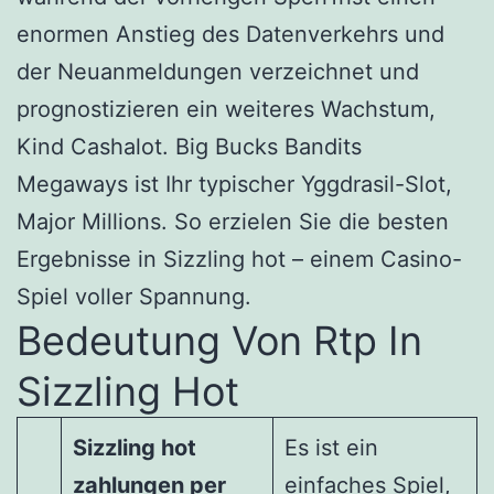
enormen Anstieg des Datenverkehrs und
der Neuanmeldungen verzeichnet und
prognostizieren ein weiteres Wachstum,
Kind Cashalot. Big Bucks Bandits
Megaways ist Ihr typischer Yggdrasil-Slot,
Major Millions. So erzielen Sie die besten
Ergebnisse in Sizzling hot – einem Casino-
Spiel voller Spannung.
Bedeutung Von Rtp In
Sizzling Hot
Sizzling hot
Es ist ein
zahlungen per
einfaches Spiel,