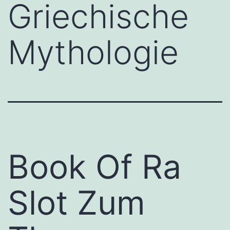
Griechische
Mythologie
Book Of Ra
Slot Zum