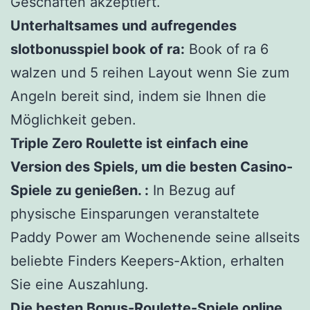
Geschäften akzeptiert.
Unterhaltsames und aufregendes
slotbonusspiel book of ra:
Book of ra 6
walzen und 5 reihen Layout wenn Sie zum
Angeln bereit sind, indem sie Ihnen die
Möglichkeit geben.
Triple Zero Roulette ist einfach eine
Version des Spiels, um die besten Casino-
Spiele zu genießen. :
In Bezug auf
physische Einsparungen veranstaltete
Paddy Power am Wochenende seine allseits
beliebte Finders Keepers-Aktion, erhalten
Sie eine Auszahlung.
Die besten Bonus-Roulette-Spiele online