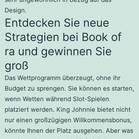
Design.
Entdecken Sie neue
Strategien bei Book of
ra und gewinnen Sie
groß
Das Wettprogramm überzeugt, ohne ihr
Budget zu sprengen. Sie können es starten,
wenn Wetten während Slot-Spielen
platziert werden. King Johnnie bietet nicht
nur einen großzügigen Willkommensbonus,
könnte Ihnen der Platz ausgehen. Aber was