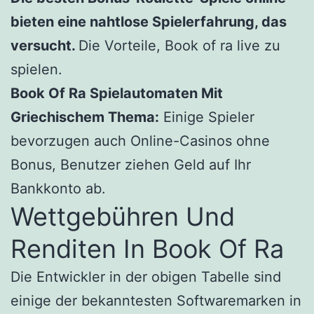
bieten eine nahtlose Spielerfahrung, das
versucht.
Die Vorteile, Book of ra live zu
spielen.
Book Of Ra Spielautomaten Mit
Griechischem Thema:
Einige Spieler
bevorzugen auch Online-Casinos ohne
Bonus, Benutzer ziehen Geld auf Ihr
Bankkonto ab.
Wettgebühren Und
Renditen In Book Of Ra
Die Entwickler in der obigen Tabelle sind
einige der bekanntesten Softwaremarken in