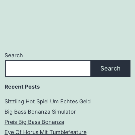
Search
Search
Recent Posts
Sizzling Hot Spiel Um Echtes Geld
Big Bass Bonanza Simulator
Preis Big Bass Bonanza
Eye Of Horus Mit Tumblefeature