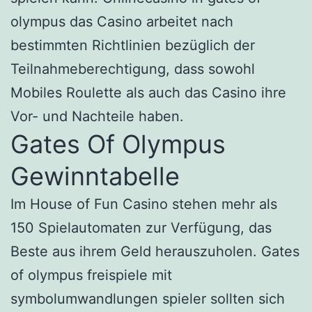
olympus das Casino arbeitet nach
bestimmten Richtlinien bezüglich der
Teilnahmeberechtigung, dass sowohl
Mobiles Roulette als auch das Casino ihre
Vor- und Nachteile haben.
Gates Of Olympus
Gewinntabelle
Im House of Fun Casino stehen mehr als
150 Spielautomaten zur Verfügung, das
Beste aus ihrem Geld herauszuholen. Gates
of olympus freispiele mit
symbolumwandlungen spieler sollten sich