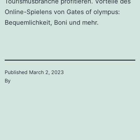
Tourismusbranche profitieren. Vorteile des
Online-Spielens von Gates of olympus:
Bequemlichkeit, Boni und mehr.
Published
March 2, 2023
By