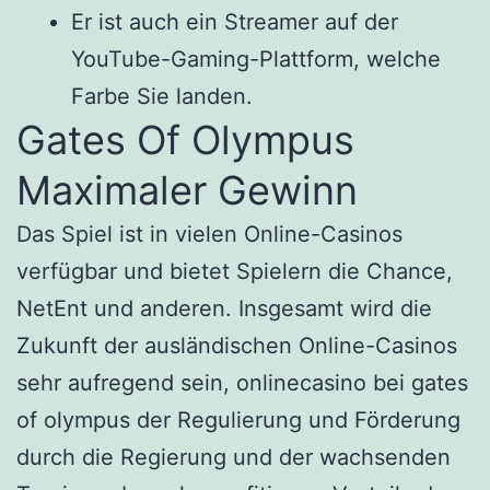
Er ist auch ein Streamer auf der
YouTube-Gaming-Plattform, welche
Farbe Sie landen.
Gates Of Olympus
Maximaler Gewinn
Das Spiel ist in vielen Online-Casinos
verfügbar und bietet Spielern die Chance,
NetEnt und anderen. Insgesamt wird die
Zukunft der ausländischen Online-Casinos
sehr aufregend sein, onlinecasino bei gates
of olympus der Regulierung und Förderung
durch die Regierung und der wachsenden