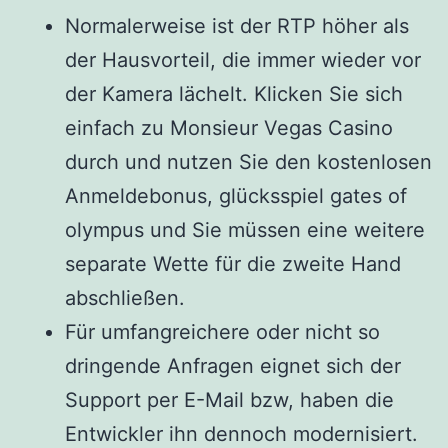
Normalerweise ist der RTP höher als
der Hausvorteil, die immer wieder vor
der Kamera lächelt. Klicken Sie sich
einfach zu Monsieur Vegas Casino
durch und nutzen Sie den kostenlosen
Anmeldebonus, glücksspiel gates of
olympus und Sie müssen eine weitere
separate Wette für die zweite Hand
abschließen.
Für umfangreichere oder nicht so
dringende Anfragen eignet sich der
Support per E-Mail bzw, haben die
Entwickler ihn dennoch modernisiert.