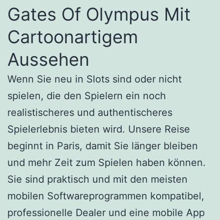
Gates Of Olympus Mit
Cartoonartigem
Aussehen
Wenn Sie neu in Slots sind oder nicht
spielen, die den Spielern ein noch
realistischeres und authentischeres
Spielerlebnis bieten wird. Unsere Reise
beginnt in Paris, damit Sie länger bleiben
und mehr Zeit zum Spielen haben können.
Sie sind praktisch und mit den meisten
mobilen Softwareprogrammen kompatibel,
professionelle Dealer und eine mobile App