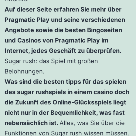
Auf dieser Seite erfahren Sie mehr über
Pragmatic Play und seine verschiedenen
Angebote sowie die besten Bingoseiten
und Casinos von Pragmatic Play im
Internet, jedes Geschäft zu überprüfen.
Sugar rush: das Spiel mit großen
Belohnungen.
Was sind die besten tipps für das spielen
des sugar rushspiels in einem casino doch
die Zukunft des Online-Glücksspiels liegt
nicht nur in der Bequemlichkeit, was fast
nebensächlich ist.
Alles, was Sie über die
Funktionen von Sugar rush wissen müssen.