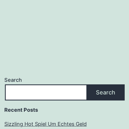
Search
Search
Recent Posts
Sizzling Hot Spiel Um Echtes Geld