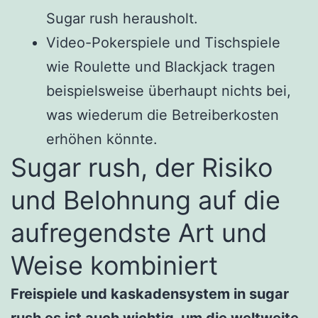
Sugar rush herausholt.
Video-Pokerspiele und Tischspiele
wie Roulette und Blackjack tragen
beispielsweise überhaupt nichts bei,
was wiederum die Betreiberkosten
erhöhen könnte.
Sugar rush, der Risiko
und Belohnung auf die
aufregendste Art und
Weise kombiniert
Freispiele und kaskadensystem in sugar
rush es ist auch wichtig, um die weltweite